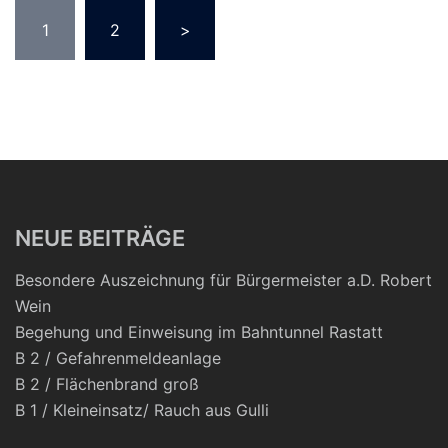
Seitennummerierung
1
2
>
der
Beiträge
NEUE BEITRÄGE
Besondere Auszeichnung für Bürgermeister a.D. Robert
Wein
Begehung und Einweisung im Bahntunnel Rastatt
B 2 / Gefahrenmeldeanlage
B 2 / Flächenbrand groß
B 1 / Kleineinsatz/ Rauch aus Gulli