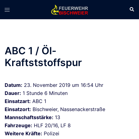
Zum
Suc
Menü
Inhalt
umschalten
springen
ABC 1 / Öl-
Kraftststoffspur
Datum:
23. November 2019 um 16:54 Uhr
Dauer:
1 Stunde 6 Minuten
Einsatzart:
ABC 1
Einsatzort:
Bischweier, Nassenackerstraße
Mannschaftsstärke:
13
Fahrzeuge:
HLF 20/16, LF 8
Weitere Kräfte:
Polizei