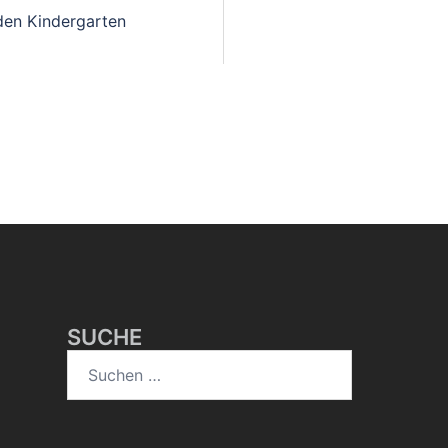
on
den Kindergarten
SUCHE
Suchen
nach: