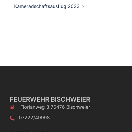
Kameradschaftsausflug 2023
FEUERWEHR BISCHWEIER
Florianweg 3 76476 Bischweier
07222/49998