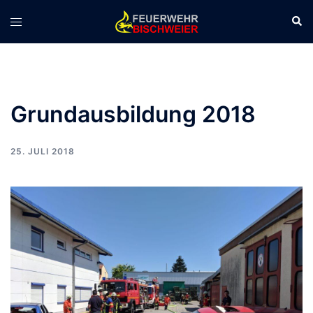
Zum
Suc
Menü
Inhalt
umschalten
springen
Grundausbildung 2018
25. JULI 2018