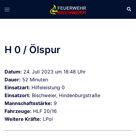
Zum
Suc
Menü
Inhalt
umschalten
springen
H 0 / Ölspur
Datum:
24. Juli 2023 um 18:48 Uhr
Dauer:
52 Minuten
Einsatzart:
Hilfeleistung 0
Einsatzort:
Bischweier, Hindenburgstraße
Mannschaftsstärke:
9
Fahrzeuge:
HLF 20/16
Weitere Kräfte:
LPol