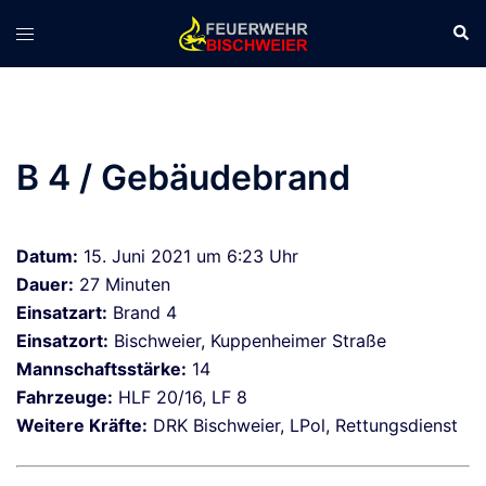
Zum
Suc
Menü
Inhalt
umschalten
springen
B 4 / Gebäudebrand
Datum:
15. Juni 2021 um 6:23 Uhr
Dauer:
27 Minuten
Einsatzart:
Brand 4
Einsatzort:
Bischweier, Kuppenheimer Straße
Mannschaftsstärke:
14
Fahrzeuge:
HLF 20/16, LF 8
Weitere Kräfte:
DRK Bischweier, LPol, Rettungsdienst