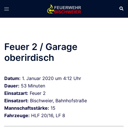
Zum
Suc
Menü
Inhalt
umschalten
springen
Feuer 2 / Garage
oberirdisch
Datum:
1. Januar 2020 um 4:12 Uhr
Dauer:
53 Minuten
Einsatzart:
Feuer 2
Einsatzort:
Bischweier, Bahnhofstraße
Mannschaftsstärke:
15
Fahrzeuge:
HLF 20/16, LF 8