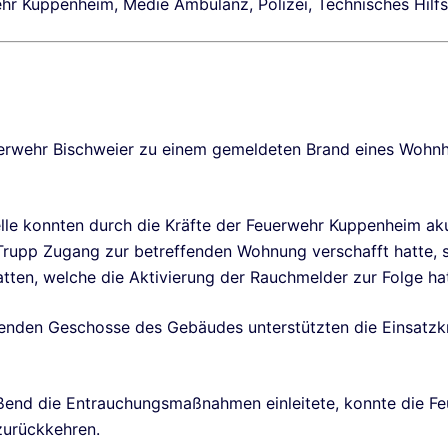
hr Kuppenheim, Medie Ambulanz, Polizei, Technisches Hilf
erwehr Bischweier zu einem gemeldeten Brand eines Wohnha
lle konnten durch die Kräfte der Feuerwehr Kuppenheim ak
Trupp Zugang zur betreffenden Wohnung verschafft hatte, s
tten, welche die Aktivierung der Rauchmelder zur Folge hat
ibenden Geschosse des Gebäudes unterstützten die Einsatzk
end die Entrauchungsmaßnahmen einleitete, konnte die Fe
zurückkehren.