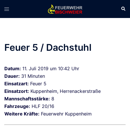
Zum
Suc
Menü
Inhalt
umschalten
springen
Feuer 5 / Dachstuhl
Datum:
11. Juli 2019 um 10:42 Uhr
Dauer:
31 Minuten
Einsatzart:
Feuer 5
Einsatzort:
Kuppenheim, Herrenackerstraße
Mannschaftsstärke:
8
Fahrzeuge:
HLF 20/16
Weitere Kräfte:
Feuerwehr Kuppenheim