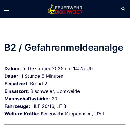
Zum
Suc
Menü
Inhalt
umschalten
springen
B2 / Gefahrenmeldeanalge
Datum:
5. Dezember 2025 um 14:25 Uhr
Dauer:
1 Stunde 5 Minuten
Einsatzart:
Brand 2
Einsatzort:
Bischweier, Uchtweide
Mannschaftsstärke:
20
Fahrzeuge:
HLF 20/16, LF 8
Weitere Kräfte:
Feuerwehr Kuppenheim, LPol