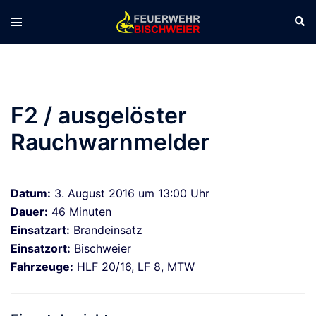
Zum
Suc
Menü
Inhalt
umschalten
springen
F2 / ausgelöster
Rauchwarnmelder
Datum:
3. August 2016 um 13:00 Uhr
Dauer:
46 Minuten
Einsatzart:
Brandeinsatz
Einsatzort:
Bischweier
Fahrzeuge:
HLF 20/16, LF 8, MTW