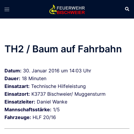
Zum
Suc
Menü
Inhalt
umschalten
springen
TH2 / Baum auf Fahrbahn
Datum:
30. Januar 2016 um 14:03 Uhr
Dauer:
18 Minuten
Einsatzart:
Technische Hilfeleistung
Einsatzort:
K3737 Bischweier/ Muggensturm
Einsatzleiter:
Daniel Wanke
Mannschaftsstärke:
1/5
Fahrzeuge:
HLF 20/16