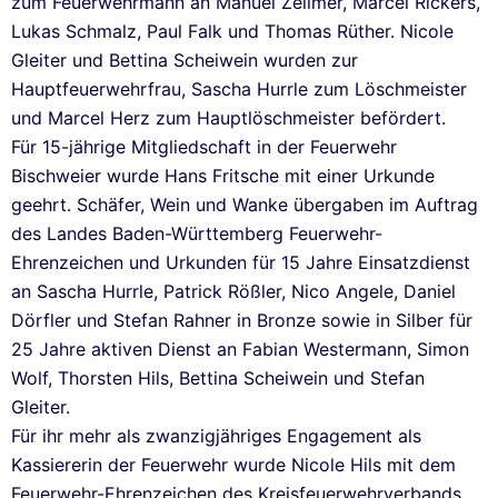
zum Feuerwehrmann an Manuel Zellmer, Marcel Rickers,
Lukas Schmalz, Paul Falk und Thomas Rüther. Nicole
Gleiter und Bettina Scheiwein wurden zur
Hauptfeuerwehrfrau, Sascha Hurrle zum Löschmeister
und Marcel Herz zum Hauptlöschmeister befördert.
Für 15-jährige Mitgliedschaft in der Feuerwehr
Bischweier wurde Hans Fritsche mit einer Urkunde
geehrt. Schäfer, Wein und Wanke übergaben im Auftrag
des Landes Baden-Württemberg Feuerwehr-
Ehrenzeichen und Urkunden für 15 Jahre Einsatzdienst
an Sascha Hurrle, Patrick Rößler, Nico Angele, Daniel
Dörfler und Stefan Rahner in Bronze sowie in Silber für
25 Jahre aktiven Dienst an Fabian Westermann, Simon
Wolf, Thorsten Hils, Bettina Scheiwein und Stefan
Gleiter.
Für ihr mehr als zwanzigjähriges Engagement als
Kassiererin der Feuerwehr wurde Nicole Hils mit dem
Feuerwehr-Ehrenzeichen des Kreisfeuerwehrverbands