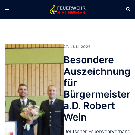
Zum
Suc
Menü
Inhalt
umschalten
springen
27. JULI 2026
Besondere
Auszeichnung
für
Bürgermeister
a.D. Robert
Wein
Deutscher Feuerwehrverband