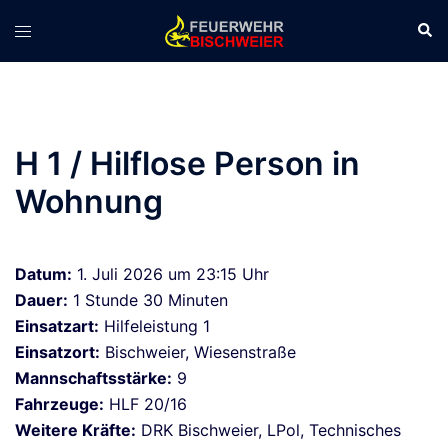
Zum
Suc
Menü
Inhalt
umschalten
springen
H 1 / Hilflose Person in
Wohnung
Datum:
1. Juli 2026 um 23:15 Uhr
Dauer:
1 Stunde 30 Minuten
Einsatzart:
Hilfeleistung 1
Einsatzort:
Bischweier, Wiesenstraße
Mannschaftsstärke:
9
Fahrzeuge:
HLF 20/16
Weitere Kräfte:
DRK Bischweier, LPol, Technisches